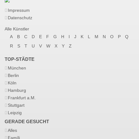
Impressum
Datenschutz
Alle Künstler
A
B
C
D
E
F
G
H
I
J
K
L
M
N
O
P
Q
R
S
T
U
V
W
X
Y
Z
TOP-STÄDTE
München
Berlin
Köln
Hamburg
Frankfurt a.M.
Stuttgart
Leipzig
GERADE GESUCHT
Alles
Famíli