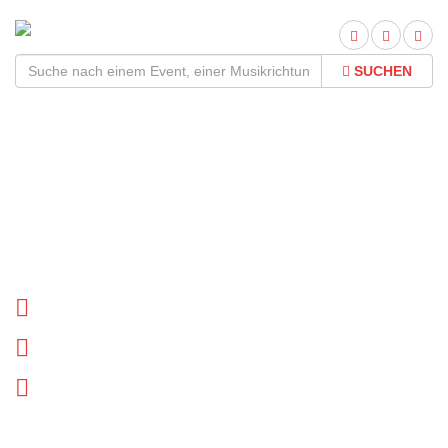
SUCHEN
Amparanoia Tour
2026Termine und Tickets
Tournee Termine
Biographie
News