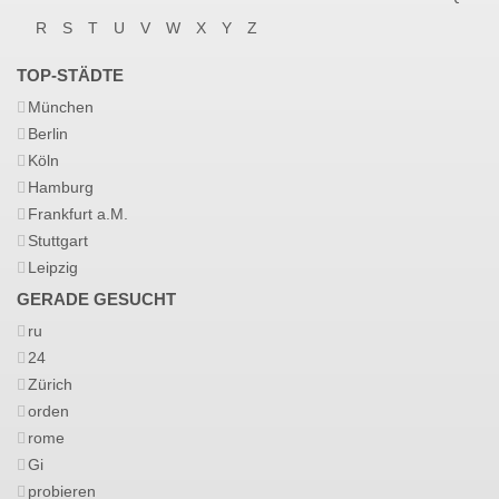
R
S
T
U
V
W
X
Y
Z
TOP-STÄDTE
München
Berlin
Köln
Hamburg
Frankfurt a.M.
Stuttgart
Leipzig
GERADE GESUCHT
ru
24
Zürich
orden
rome
Gi
probieren