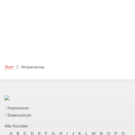
Start
Amparanoia
Impressum
Datenschutz
Alle Künstler
A
B
C
D
E
F
G
H
I
J
K
L
M
N
O
P
Q