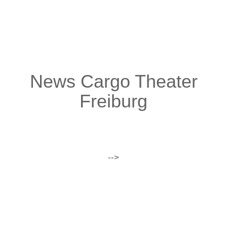
Mit: Carla Wierer, Lubi Kimpanov, Ralf Reichard
Regie: Leon Wierer
News Cargo Theater
Freiburg
-->