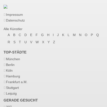
Impressum
Datenschutz
Alle Künstler
A
B
C
D
E
F
G
H
I
J
K
L
M
N
O
P
Q
R
S
T
U
V
W
X
Y
Z
TOP-STÄDTE
München
Berlin
Köln
Hamburg
Frankfurt a.M.
Stuttgart
Leipzig
GERADE GESUCHT