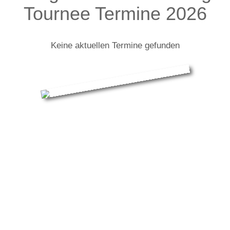
Tournee Termine 2026
Keine aktuellen Termine gefunden
Cargo Theater Freiburg: Infos zur
Tour
Cargo Theater Freiburg spielt „festgefeiert" (nach Saša
Staniši?)
Es gibt: nichts was es nicht gibt, es gibt keine
Reihenfolge, es gibt ständig jemanden der sagt er
könne nicht mehr, er bekomme unmöglich noch einen