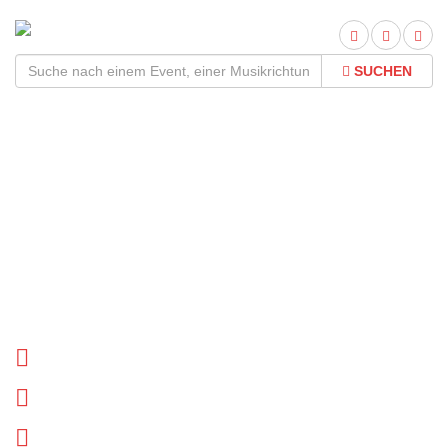
SUCHEN
Cargo Theater Freiburg
Tour 2026Termine und
Tickets
Tournee Termine
Biographie
News