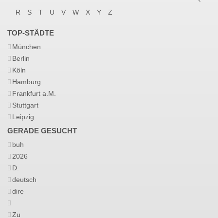
R
S
T
U
V
W
X
Y
Z
TOP-STÄDTE
München
Berlin
Köln
Hamburg
Frankfurt a.M.
Stuttgart
Leipzig
GERADE GESUCHT
buh
2026
D.
deutsch
dire
Zu