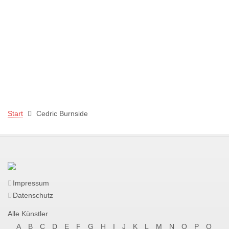
Start
Cedric Burnside
Impressum
Datenschutz
Alle Künstler
A
B
C
D
E
F
G
H
I
J
K
L
M
N
O
P
Q