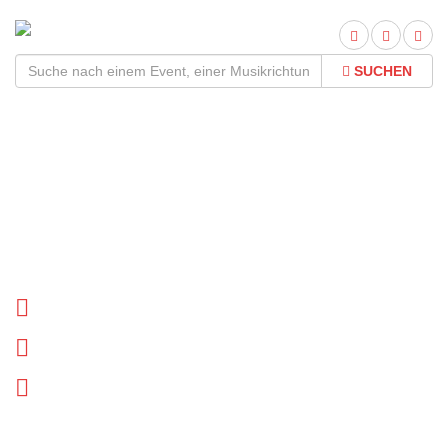
SUCHEN
Cedric Burnside Tour
2026Termine und Tickets
Tournee Termine
Biographie
News