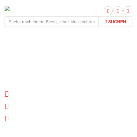
SUCHEN
Chelsea Wolfe Tour
2026Termine und Tickets
Tournee Termine
Biographie
News