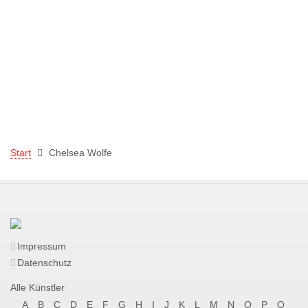
Start
Chelsea Wolfe
Impressum
Datenschutz
Alle Künstler
A
B
C
D
E
F
G
H
I
J
K
L
M
N
O
P
Q