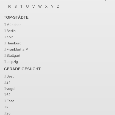
R
S
T
U
V
W
X
Y
Z
TOP-STÄDTE
München
Berlin
Köln
Hamburg
Frankfurt a.M.
Stuttgart
Leipzig
GERADE GESUCHT
Best
24
vogel
62
Esse
k
26