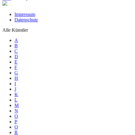
Impressum
Datenschutz
Alle Künstler
A
B
C
D
E
F
G
H
I
J
K
L
M
N
O
P
Q
R