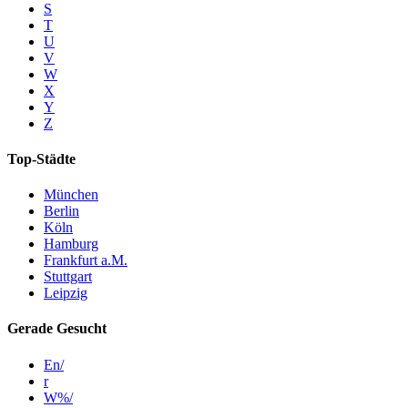
S
T
U
V
W
X
Y
Z
Top-Städte
München
Berlin
Köln
Hamburg
Frankfurt a.M.
Stuttgart
Leipzig
Gerade Gesucht
En/
r
W%/