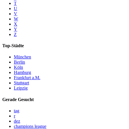
T
U
V
W
X
Y
Z
Top-Städte
München
Berlin
Köln
Hamburg
Frankfurt a.M.
Stuttgart
Leipzig
Gerade Gesucht
tag
r
dez
champions league