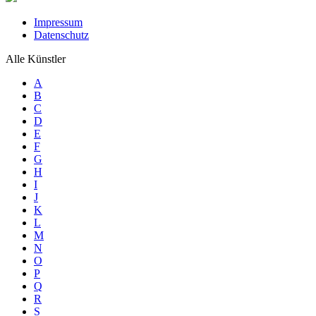
Impressum
Datenschutz
Alle Künstler
A
B
C
D
E
F
G
H
I
J
K
L
M
N
O
P
Q
R
S