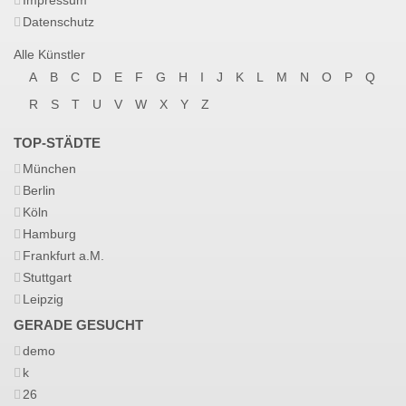
Impressum
Datenschutz
Alle Künstler
A
B
C
D
E
F
G
H
I
J
K
L
M
N
O
P
Q
R
S
T
U
V
W
X
Y
Z
TOP-STÄDTE
München
Berlin
Köln
Hamburg
Frankfurt a.M.
Stuttgart
Leipzig
GERADE GESUCHT
demo
k
26