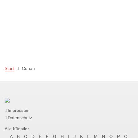
Start
Conan
Impressum
Datenschutz
Alle Künstler
A
B
C
D
E
F
G
H
I
J
K
L
M
N
O
P
Q