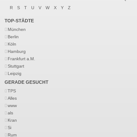
R
S
T
U
V
W
X
Y
Z
TOP-STÄDTE
München
Berlin
Köln
Hamburg
Frankfurt a.M.
Stuttgart
Leipzig
GERADE GESUCHT
TPS
Alles
www
als
Kran
Si
Rum