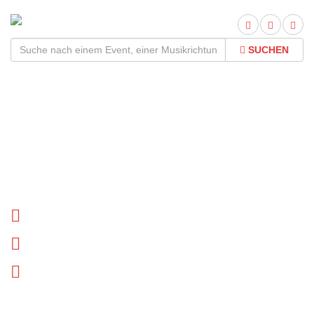
SUCHEN
Conan Tour 2026Termine
und Tickets
Tournee Termine
Biographie
News