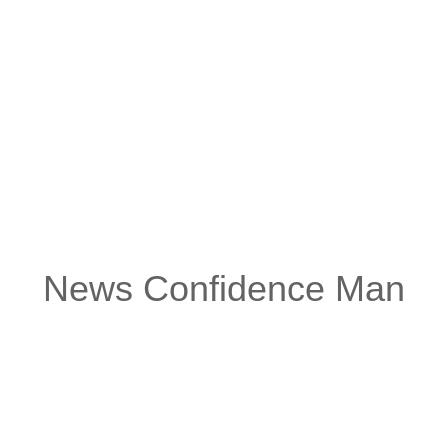
e Aufgabe der Band sei es, „die Menschen zum Tanzen und R
lanet, und dies gelingt hervorragend, wenn man sich ihre akt
tralien sind Confidence Man damit vom Fleck weg zur neuen S
nnerhalb weniger Minuten ausverkauft, bei Festivalauftritte
ern die Show. Denn gerade live entfaltet sich die ganze Ma
 mit Tanz-Choreografien, die ebenso lustig wie virtuos sind.
News Confidence Man