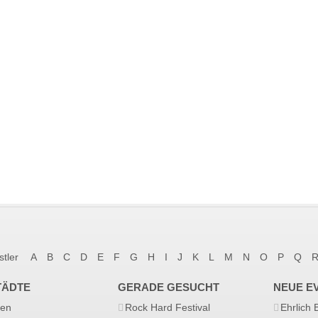
stler
A
B
C
D
E
F
G
H
I
J
K
L
M
N
O
P
Q
TÄDTE
GERADE GESUCHT
NEUE E
en
Rock Hard Festival
Ehrlich