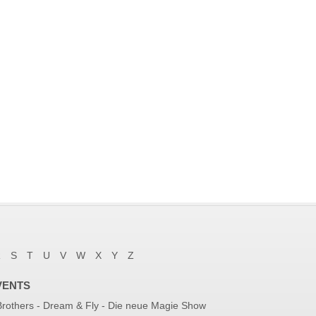
R
S
T
U
V
W
X
Y
Z
VENTS
 Brothers - Dream & Fly - Die neue Magie Show