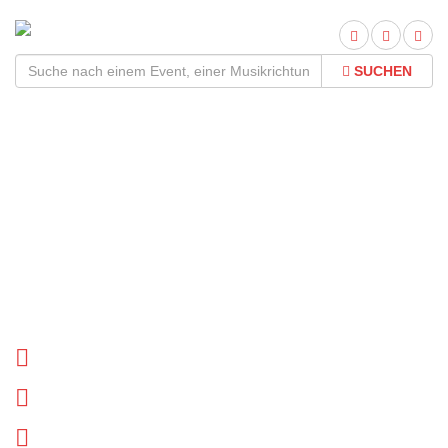
SUCHEN
Connemara Stone
Company Tour
2026Termine und Tickets
Tournee Termine
Biographie
News