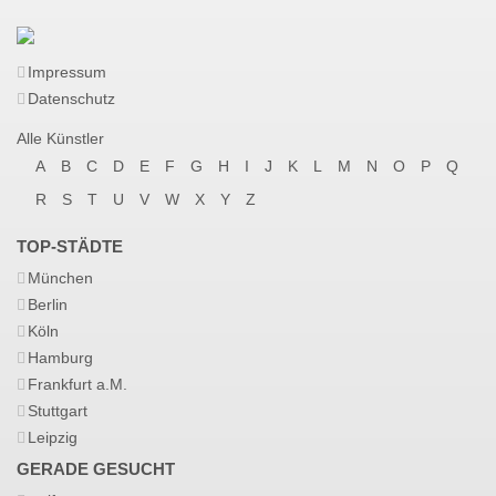
Impressum
Datenschutz
Alle Künstler
A
B
C
D
E
F
G
H
I
J
K
L
M
N
O
P
Q
R
S
T
U
V
W
X
Y
Z
TOP-STÄDTE
München
Berlin
Köln
Hamburg
Frankfurt a.M.
Stuttgart
Leipzig
GERADE GESUCHT