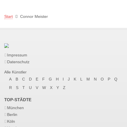
Start
Connor Meister
Impressum
Datenschutz
Alle Künstler
A
B
C
D
E
F
G
H
I
J
K
L
M
N
O
P
Q
R
S
T
U
V
W
X
Y
Z
TOP-STÄDTE
München
Berlin
Köln