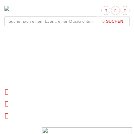
SUCHEN
Connor Meister Tour
2026Termine und Tickets
Tournee Termine
Biographie
News