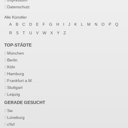
Impressum
Datenschutz
Alle Künstler
A
B
C
D
E
F
G
H
I
J
K
L
M
N
O
P
Q
R
S
T
U
V
W
X
Y
Z
TOP-STÄDTE
München
Berlin
Köln
Hamburg
Frankfurt a.M.
Stuttgart
Leipzig
GERADE GESUCHT
Sw
Lüneburg
c%//