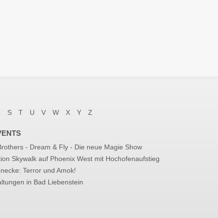
R
S
T
U
V
W
X
Y
Z
VENTS
 Brothers - Dream & Fly - Die neue Magie Show
tion Skywalk auf Phoenix West mit Hochofenaufstieg
enecke: Terror und Amok!
ltungen in Bad Liebenstein