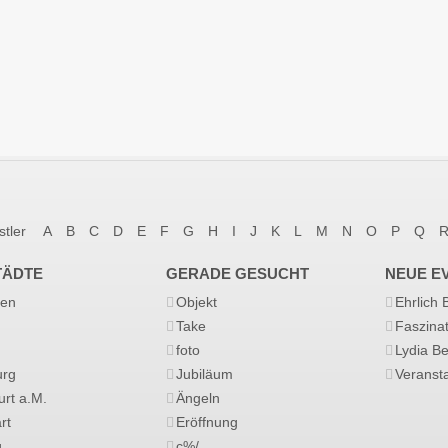
stler
A
B
C
D
E
F
G
H
I
J
K
L
M
N
O
P
Q
TÄDTE
GERADE GESUCHT
NEUE E
en
Objekt
Ehrlich
Take
Faszina
foto
Lydia B
rg
Jubiläum
Veransta
urt a.M.
Ängeln
rt
Eröffnung
g
c%/