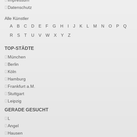
Impressum
Datenschutz
Alle Künstler
A
B
C
D
E
F
G
H
I
J
K
L
M
N
O
P
Q
R
S
T
U
V
W
X
Y
Z
TOP-STÄDTE
München
Berlin
Köln
Hamburg
Frankfurt a.M.
Stuttgart
Leipzig
GERADE GESUCHT
L
Angel
Hausen