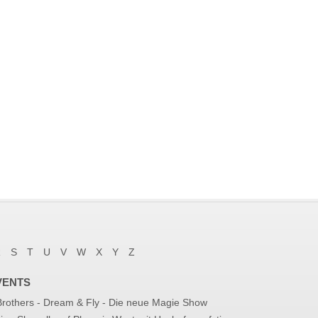
R
S
T
U
V
W
X
Y
Z
VENTS
 Brothers - Dream & Fly - Die neue Magie Show