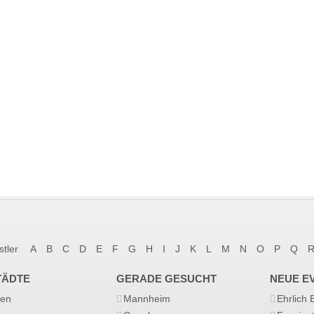
stler
A
B
C
D
E
F
G
H
I
J
K
L
M
N
O
P
Q
TÄDTE
GERADE GESUCHT
NEUE E
en
Mannheim
Ehrlich