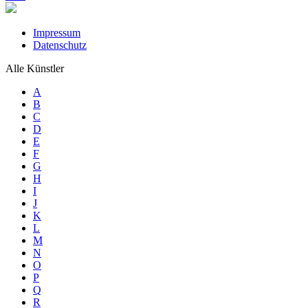
Impressum
Datenschutz
Alle Künstler
A
B
C
D
E
F
G
H
I
J
K
L
M
N
O
P
Q
R