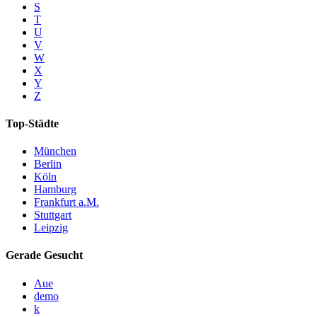
S
T
U
V
W
X
Y
Z
Top-Städte
München
Berlin
Köln
Hamburg
Frankfurt a.M.
Stuttgart
Leipzig
Gerade Gesucht
Aue
demo
k