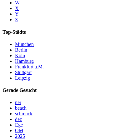
W
X
Y
Z
Top-Städte
München
Berlin
Köln
Hamburg
Frankfurt a.M.
Stuttgart
Leipzig
Gerade Gesucht
ner
beach
schmuck
dez
Ege
OM
2025