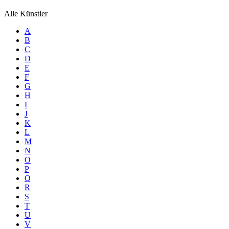
Alle Künstler
A
B
C
D
E
F
G
H
I
J
K
L
M
N
O
P
Q
R
S
T
U
V