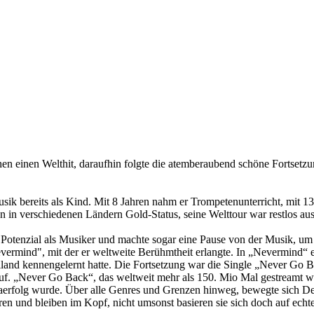
 einen Welthit, daraufhin folgte die atemberaubend schöne Fortsetzun
sik bereits als Kind. Mit 8 Jahren nahm er Trompetenunterricht, mit 13 
 in verschiedenen Ländern Gold-Status, seine Welttour war restlos aus
Potenzial als Musiker und machte sogar eine Pause von der Musik, um da
evermind", mit der er weltweite Berühmtheit erlangte. In „Nevermind“
iland kennengelernt hatte. Die Fortsetzung war die Single „Never Go 
 auf. „Never Go Back“, das weltweit mehr als 150. Mio Mal gestreamt w
erfolg wurde. Über alle Genres und Grenzen hinweg, bewegte sich De
eren und bleiben im Kopf, nicht umsonst basieren sie sich doch auf ec