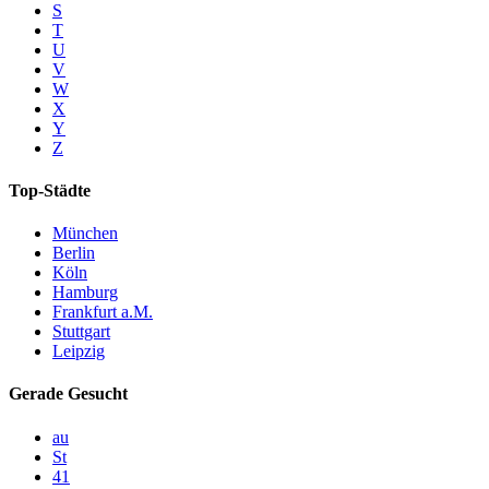
S
T
U
V
W
X
Y
Z
Top-Städte
München
Berlin
Köln
Hamburg
Frankfurt a.M.
Stuttgart
Leipzig
Gerade Gesucht
au
St
41