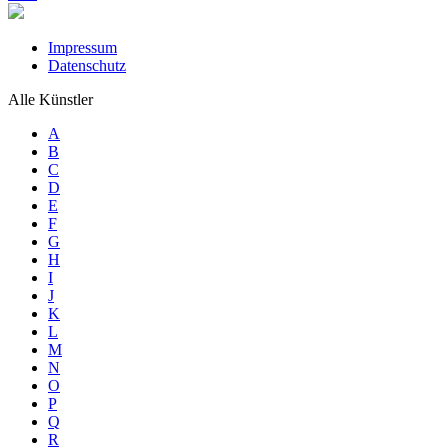
Impressum
Datenschutz
Alle Künstler
A
B
C
D
E
F
G
H
I
J
K
L
M
N
O
P
Q
R