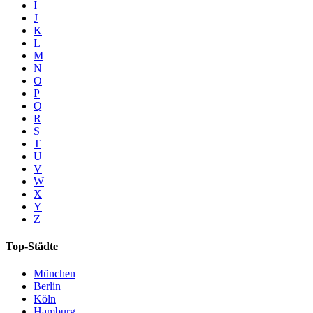
I
J
K
L
M
N
O
P
Q
R
S
T
U
V
W
X
Y
Z
Top-Städte
München
Berlin
Köln
Hamburg