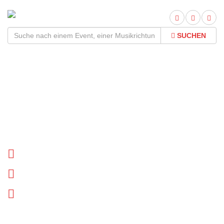
SUCHEN
Deströyer 666 Tour
2026Termine und Tickets
Tournee Termine
Biographie
News