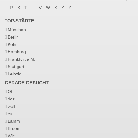
R
S
T
U
V
W
X
Y
Z
TOP-STÄDTE
München
Berlin
Köln
Hamburg
Frankfurt a.M.
Stuttgart
Leipzig
GERADE GESUCHT
Of
dez
wolf
cu
Lamm
Erden
Wie