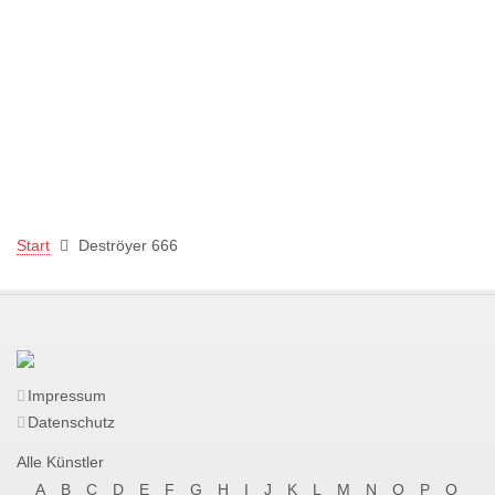
Start
Deströyer 666
Impressum
Datenschutz
Alle Künstler
A
B
C
D
E
F
G
H
I
J
K
L
M
N
O
P
Q