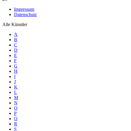
Impressum
Datenschutz
Alle Künstler
A
B
C
D
E
F
G
H
I
J
K
L
M
N
O
P
Q
R
S