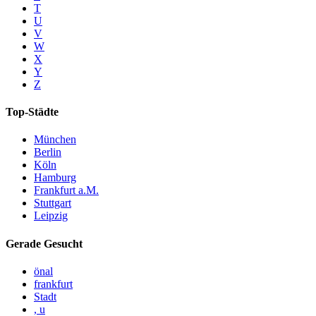
T
U
V
W
X
Y
Z
Top-Städte
München
Berlin
Köln
Hamburg
Frankfurt a.M.
Stuttgart
Leipzig
Gerade Gesucht
önal
frankfurt
Stadt
, u