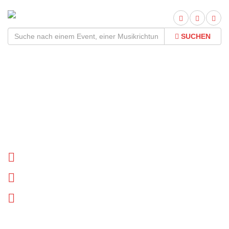
SUCHEN
Die Ladiner Tour
2026Termine und Tickets
Tournee Termine
Biographie
News