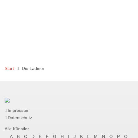
Start
Die Ladiner
Impressum
Datenschutz
Alle Künstler
A
B
C
D
E
F
G
H
I
J
K
L
M
N
O
P
Q