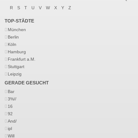
R
S
T
U
V
W
X
Y
Z
TOP-STÄDTE
München
Berlin
Köln
Hamburg
Frankfurt a.M.
Stuttgart
Leipzig
GERADE GESUCHT
Bar
3%//
16
92
And/
ipl
Will