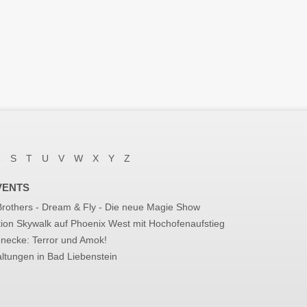
R
S
T
U
V
W
X
Y
Z
VENTS
 Brothers - Dream & Fly - Die neue Magie Show
tion Skywalk auf Phoenix West mit Hochofenaufstieg
enecke: Terror und Amok!
ltungen in Bad Liebenstein