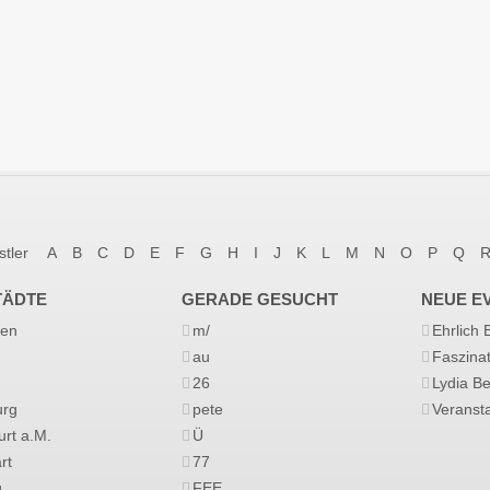
stler
A
B
C
D
E
F
G
H
I
J
K
L
M
N
O
P
Q
TÄDTE
GERADE GESUCHT
NEUE E
en
m/
Ehrlich
au
Faszina
26
Lydia B
rg
pete
Veransta
urt a.M.
Ü
rt
77
g
FEE