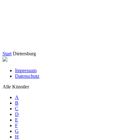
Start
Dietersburg
Impressum
Datenschutz
Alle Künstler
A
B
C
D
E
F
G
H