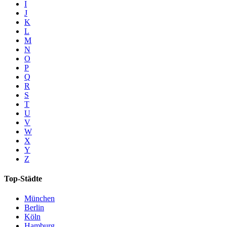
I
J
K
L
M
N
O
P
Q
R
S
T
U
V
W
X
Y
Z
Top-Städte
München
Berlin
Köln
Hamburg