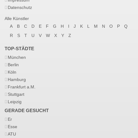
Impressum
Datenschutz
Alle Künstler
A
B
C
D
E
F
G
H
I
J
K
L
M
N
O
P
Q
R
S
T
U
V
W
X
Y
Z
TOP-STÄDTE
München
Berlin
Köln
Hamburg
Frankfurt a.M.
Stuttgart
Leipzig
GERADE GESUCHT
Er
Esse
ATU