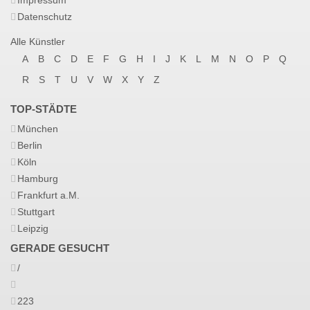
Impressum
Datenschutz
Alle Künstler
A
B
C
D
E
F
G
H
I
J
K
L
M
N
O
P
Q
R
S
T
U
V
W
X
Y
Z
TOP-STÄDTE
München
Berlin
Köln
Hamburg
Frankfurt a.M.
Stuttgart
Leipzig
GERADE GESUCHT
/
223