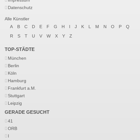
Impressum
Datenschutz
Alle Künstler
A
B
C
D
E
F
G
H
I
J
K
L
M
N
O
P
Q
R
S
T
U
V
W
X
Y
Z
TOP-STÄDTE
München
Berlin
Köln
Hamburg
Frankfurt a.M.
Stuttgart
Leipzig
GERADE GESUCHT
41
ORB
I