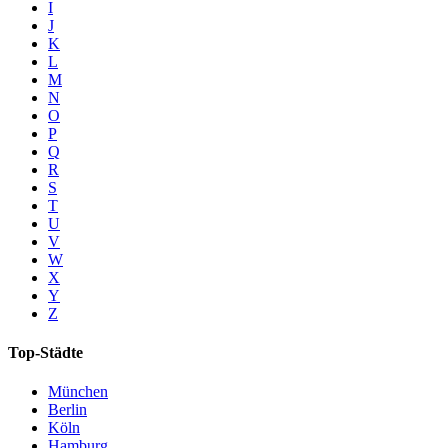
I
J
K
L
M
N
O
P
Q
R
S
T
U
V
W
X
Y
Z
Top-Städte
München
Berlin
Köln
Hamburg