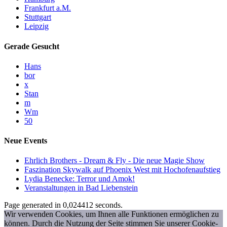
Frankfurt a.M.
Stuttgart
Leipzig
Gerade Gesucht
Hans
bor
x
Stan
m
Wm
50
Neue Events
Ehrlich Brothers - Dream & Fly - Die neue Magie Show
Faszination Skywalk auf Phoenix West mit Hochofenaufstieg
Lydia Benecke: Terror und Amok!
Veranstaltungen in Bad Liebenstein
Page generated in 0,024412 seconds.
Wir verwenden Cookies, um Ihnen alle Funktionen ermöglichen zu
können. Durch die Nutzung der Seite stimmen Sie unserer Cookie-