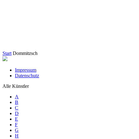
Start
Dommitzsch
Impressum
Datenschutz
Alle Künstler
A
B
C
D
E
F
G
H