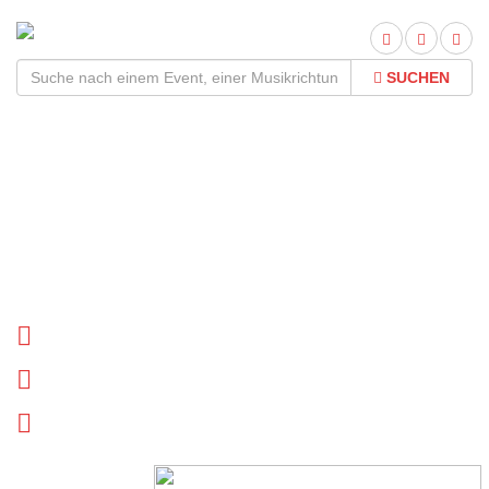
SUCHEN
Dr. Living Dead! Tour
2026Termine und Tickets
Tournee Termine
Biographie
News