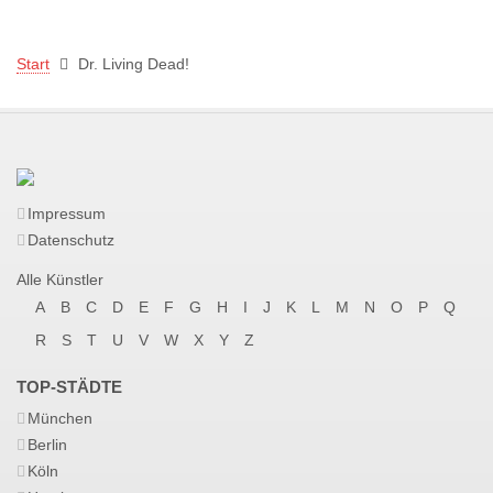
Start
Dr. Living Dead!
Impressum
Datenschutz
Alle Künstler
A
B
C
D
E
F
G
H
I
J
K
L
M
N
O
P
Q
R
S
T
U
V
W
X
Y
Z
TOP-STÄDTE
München
Berlin
Köln