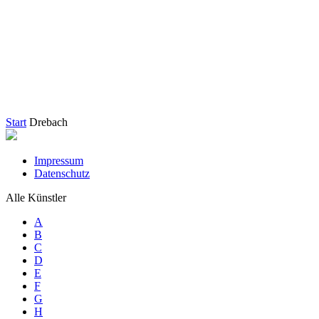
Start
Drebach
Impressum
Datenschutz
Alle Künstler
A
B
C
D
E
F
G
H