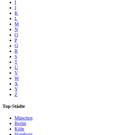
I
J
K
L
M
N
O
P
Q
R
S
T
U
V
W
X
Y
Z
Top-Städte
München
Berlin
Köln
Hamburg