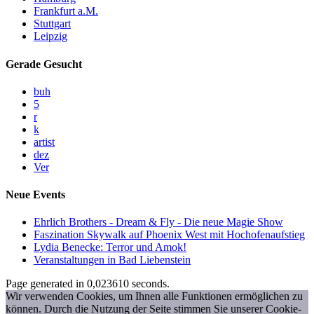
Frankfurt a.M.
Stuttgart
Leipzig
Gerade Gesucht
buh
5
r
k
artist
dez
Ver
Neue Events
Ehrlich Brothers - Dream & Fly - Die neue Magie Show
Faszination Skywalk auf Phoenix West mit Hochofenaufstieg
Lydia Benecke: Terror und Amok!
Veranstaltungen in Bad Liebenstein
Page generated in 0,023610 seconds.
Wir verwenden Cookies, um Ihnen alle Funktionen ermöglichen zu
können. Durch die Nutzung der Seite stimmen Sie unserer Cookie-