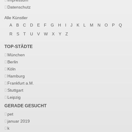
Impressum
Datenschutz
Alle Künstler
A
B
C
D
E
F
G
H
I
J
K
L
M
N
O
P
Q
R
S
T
U
V
W
X
Y
Z
TOP-STÄDTE
München
Berlin
Köln
Hamburg
Frankfurt a.M.
Stuttgart
Leipzig
GERADE GESUCHT
pet
januar 2019
k