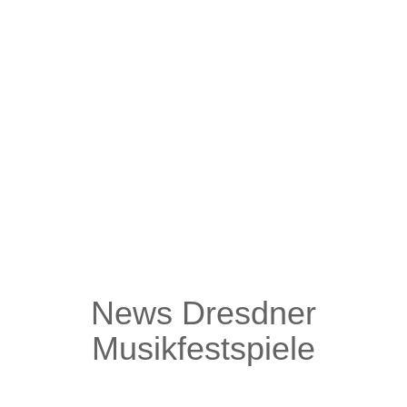
Awards« sowie seiner populären Sendung auf BBC
Radio 2 einer der international erfolgreichsten Musiker
der Insel. Um Genreschubladen schert sich der gern
als »Sinatra in Turnschuhen« betitelte
Ausnahmekünstler wenig und zieht seine Inspiration
aus Jazz, Rock und Pop. Doch Cullum beherrscht nicht
nur die ganze Bandbreite musikalischer Spielarten, er
ist auch ein begnadeter Entertainer und Showman – mit
ansteckender Energie, Witz, Tiefsinn und vor allem
einfach grandioser Musik!
News Dresdner
Musikfestspiele