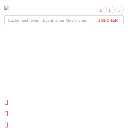
SUCHEN
Dresdner Musikfestspiele
Tour 2026Termine und
Tickets
Tournee Termine
Biographie
News