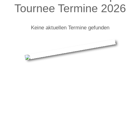
Tournee Termine 2026
Keine aktuellen Termine gefunden
Dresdner Musikfestspiele: Infos zur
Tour
Jamie Cullum und Band
Ein Jazzer mit Popstarstatus: Jamie Cullum ist ein
Phänomen. Seit mittlerweile 20 Jahren ist der quirlige
Brite mit mehr als zehn Millionen verkauften Alben,
einem »Grammy«, zwei »Golden Globes«, drei »Brit