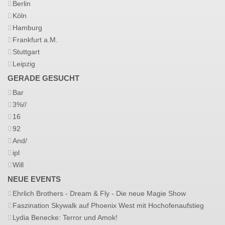
Berlin
Köln
Hamburg
Frankfurt a.M.
Stuttgart
Leipzig
GERADE GESUCHT
Bar
3%//
16
92
And/
ipl
Will
NEUE EVENTS
Ehrlich Brothers - Dream & Fly - Die neue Magie Show
Faszination Skywalk auf Phoenix West mit Hochofenaufstieg
Lydia Benecke: Terror und Amok!