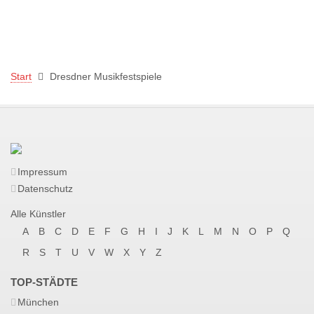
Start
Dresdner Musikfestspiele
Impressum
Datenschutz
Alle Künstler
A
B
C
D
E
F
G
H
I
J
K
L
M
N
O
P
Q
R
S
T
U
V
W
X
Y
Z
TOP-STÄDTE
München