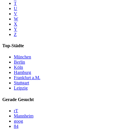
T
U
V
W
X
Y
Z
Top-Städte
München
Berlin
Köln
Hamburg
Frankfurt a.M.
Stuttgart
Leipzig
Gerade Gesucht
rT
Mannheim
goog
84