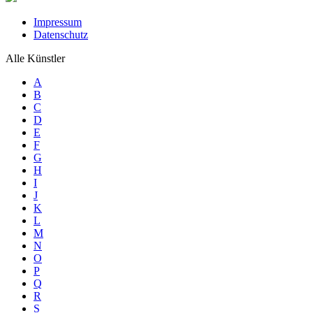
Impressum
Datenschutz
Alle Künstler
A
B
C
D
E
F
G
H
I
J
K
L
M
N
O
P
Q
R
S