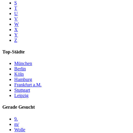
S
T
U
V
W
X
Y
Z
Top-Städte
München
Berlin
Köln
Hamburg
Frankfurt a.M.
Stuttgart
Leipzig
Gerade Gesucht
9.
m/
Wolle