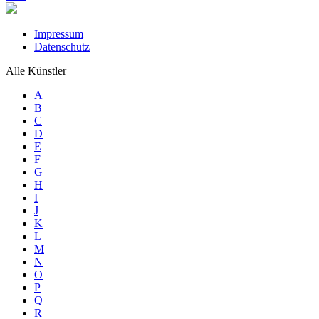
Impressum
Datenschutz
Alle Künstler
A
B
C
D
E
F
G
H
I
J
K
L
M
N
O
P
Q
R