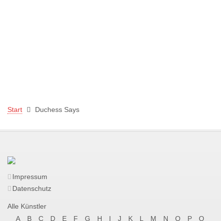
Start
Duchess Says
Impressum
Datenschutz
Alle Künstler
A
B
C
D
E
F
G
H
I
J
K
L
M
N
O
P
Q