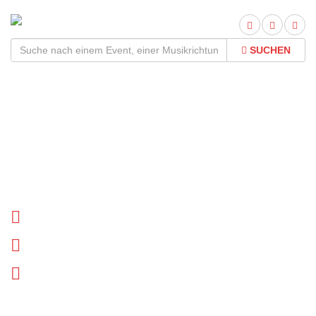
SUCHEN
Duchess Says Tour
2026Termine und Tickets
Tournee Termine
Biographie
News