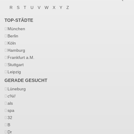
R
S
T
U
V
W
X
Y
Z
TOP-STÄDTE
München
Berlin
Köln
Hamburg
Frankfurt a.M.
Stuttgart
Leipzig
GERADE GESUCHT
Lüneburg
c%//
als
spa
32
B
Dr