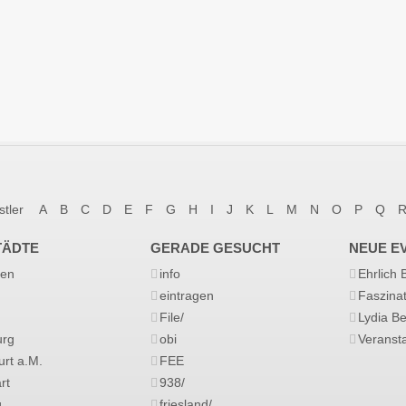
stler
A
B
C
D
E
F
G
H
I
J
K
L
M
N
O
P
Q
TÄDTE
GERADE GESUCHT
NEUE E
en
info
Ehrlich
eintragen
Faszina
File/
Lydia B
rg
obi
Veransta
urt a.M.
FEE
rt
938/
g
friesland/