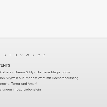
R
S
T
U
V
W
X
Y
Z
VENTS
 Brothers - Dream & Fly - Die neue Magie Show
tion Skywalk auf Phoenix West mit Hochofenaufstieg
enecke: Terror und Amok!
ltungen in Bad Liebenstein