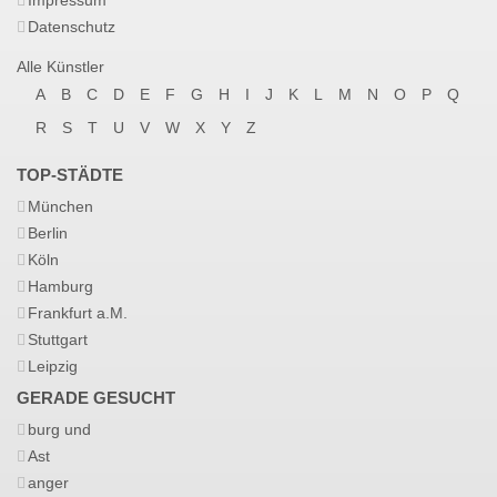
Impressum
Datenschutz
Alle Künstler
A
B
C
D
E
F
G
H
I
J
K
L
M
N
O
P
Q
R
S
T
U
V
W
X
Y
Z
TOP-STÄDTE
München
Berlin
Köln
Hamburg
Frankfurt a.M.
Stuttgart
Leipzig
GERADE GESUCHT
burg und
Ast
anger