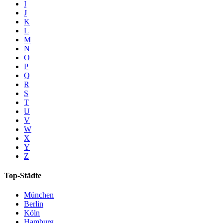
I
J
K
L
M
N
O
P
Q
R
S
T
U
V
W
X
Y
Z
Top-Städte
München
Berlin
Köln
Hamburg