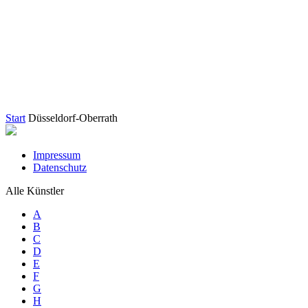
Start
Düsseldorf-Oberrath
Impressum
Datenschutz
Alle Künstler
A
B
C
D
E
F
G
H