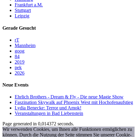
Frankfurt a.M.
Stuttgart
Leipzig
Gerade Gesucht
rT
Mannheim
goog
84
2019
pek
2026
Neue Events
Ehrlich Brothers - Dream & Fly - Die neue Magie Show
Faszination Skywalk auf Phoenix West mit Hochofenaufstieg
Lydia Benecke: Terror und Amok!
Veranstaltungen in Bad Liebenstein
Page generated in 0,014372 seconds.
Wir verwenden Cookies, um Ihnen alle Funktionen ermöglichen zu
können. Durch die Nutzung der Seite stimmen Sie unserer Cookie-