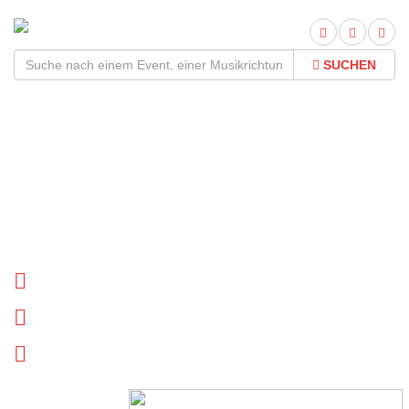
SUCHEN
Dylan LeBlanc Tour
2026Termine und Tickets
Tournee Termine
Biographie
News