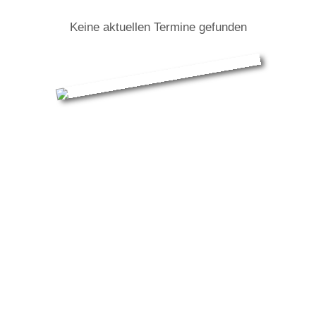
Keine aktuellen Termine gefunden
Dylan LeBlanc: Infos zur Tour
Nachdem er zwei -von der Presse hochgelobte- Alben
veröffentliche und ununterbrochen durch die USA
tourte, folgte der Einbruch und er versank in
Depressionen und Alkohol. Er zog zurück in seine
Heimatstadt Muscle Shoales/Alabama und war geplagt
von Selbstzweifeln, Schwermut und Trübsal.
Im Umfeld seiner Familie besonn er sich wieder darauf,
warum er damals überhaupt mit der Musik begann. Er
schrieb ein neues Album. Dieses sollte anders werden: