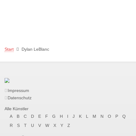
Start
Dylan LeBlanc
Impressum
Datenschutz
Alle Künstler
A
B
C
D
E
F
G
H
I
J
K
L
M
N
O
P
Q
R
S
T
U
V
W
X
Y
Z