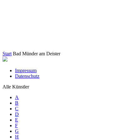
Start
Bad Münder am Deister
Impressum
Datenschutz
Alle Künstler
A
B
C
D
E
F
G
H