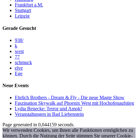
Frankfurt a.M.
Stuttgart
Leipzig
Gerade Gesucht
938/
k
west
77
schmuck
elve
Ege
Neue Events
Ehrlich Brothers - Dream & Fly - Die neue Magie Show
Faszination Skywalk auf Phoenix West mit Hochofenaufstieg
Lydia Benecke: Terror und Amok!
Veranstaltungen in Bad Liebenstein
Page generated in 0,044159 seconds.
Wir verwenden Cookies, um Ihnen alle Funktionen ermöglichen zu
können. Durch die Nutzung der Seite stimmen Sie unserer Cookie-