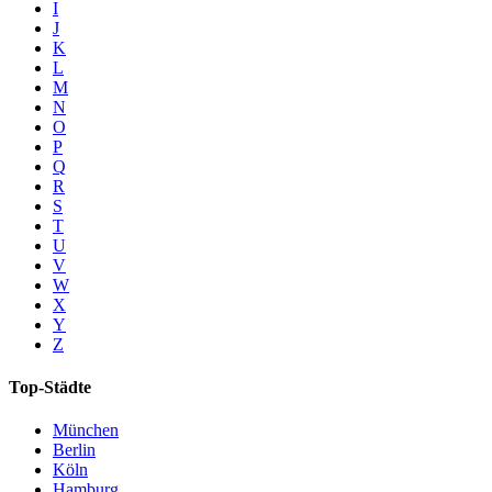
I
J
K
L
M
N
O
P
Q
R
S
T
U
V
W
X
Y
Z
Top-Städte
München
Berlin
Köln
Hamburg