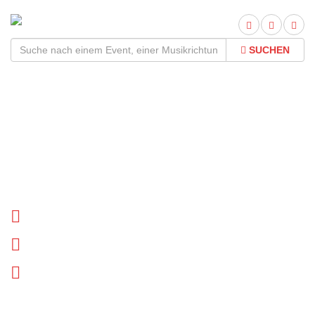
SUCHEN
Felicia Försvann Tour
2026Termine und Tickets
Tournee Termine
Biographie
News