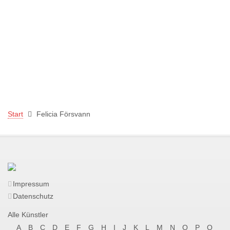
Start
Felicia Försvann
Impressum
Datenschutz
Alle Künstler
A
B
C
D
E
F
G
H
I
J
K
L
M
N
O
P
Q