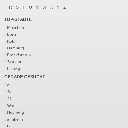
R
S
T
U
V
W
X
Y
Z
TOP-STÄDTE
München
Berlin
Köln
Hamburg
Frankfurt a.M.
Stuttgart
Leipzig
GERADE GESUCHT
au
St
41
Wm
Hüpfburg
annheim
G