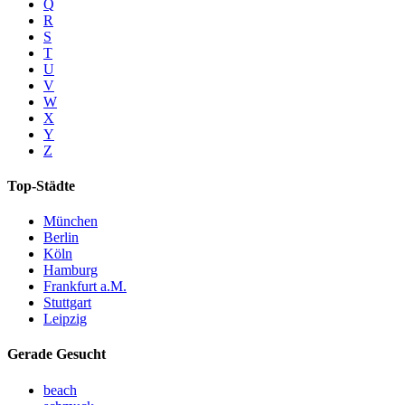
Q
R
S
T
U
V
W
X
Y
Z
Top-Städte
München
Berlin
Köln
Hamburg
Frankfurt a.M.
Stuttgart
Leipzig
Gerade Gesucht
beach