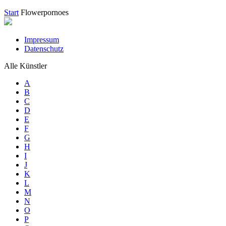
Start
Flowerpornoes
Impressum
Datenschutz
Alle Künstler
A
B
C
D
E
F
G
H
I
J
K
L
M
N
O
P