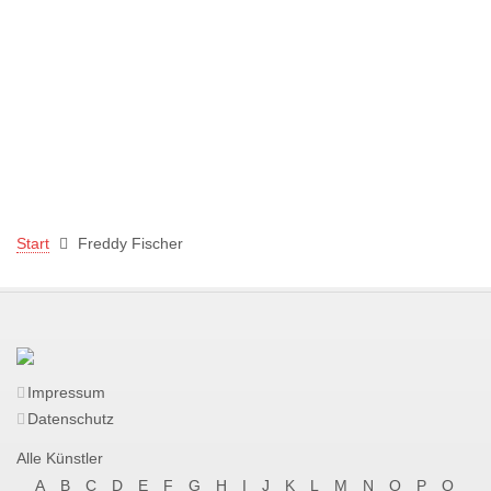
Start
Freddy Fischer
Impressum
Datenschutz
Alle Künstler
A
B
C
D
E
F
G
H
I
J
K
L
M
N
O
P
Q