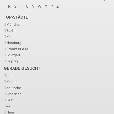
R
S
T
U
V
W
X
Y
Z
TOP-STÄDTE
München
Berlin
Köln
Hamburg
Frankfurt a.M.
Stuttgart
Leipzig
GERADE GESUCHT
buh
Kosten
deutsche
American
Best
ee
Hans