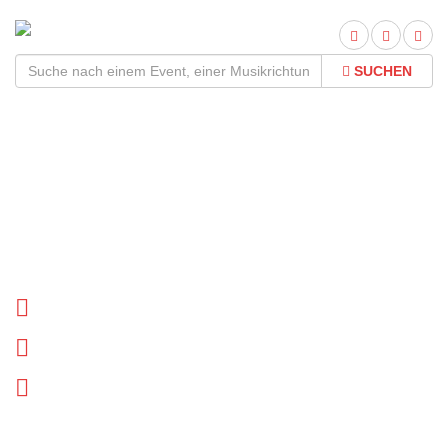
SUCHEN
Freddy Fischer Tour
2026Termine und Tickets
Tournee Termine
Biographie
News