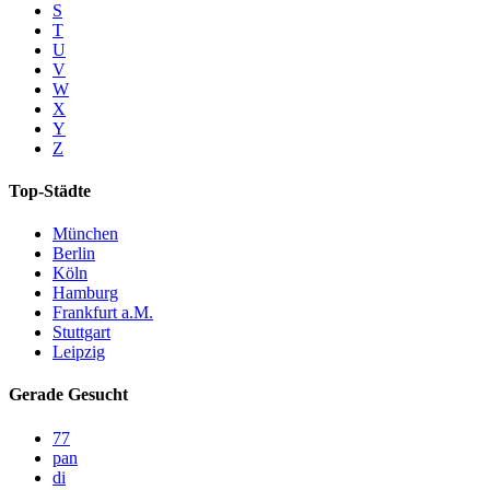
S
T
U
V
W
X
Y
Z
Top-Städte
München
Berlin
Köln
Hamburg
Frankfurt a.M.
Stuttgart
Leipzig
Gerade Gesucht
77
pan
di