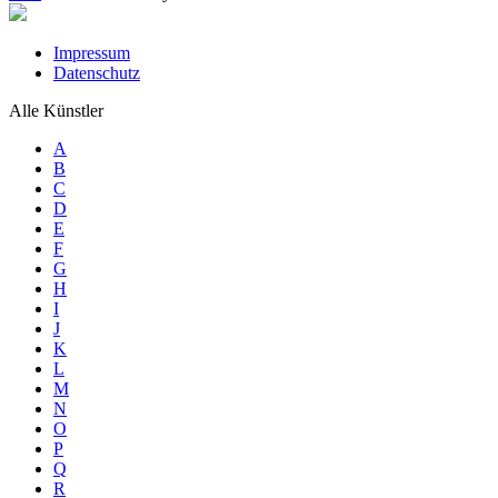
Impressum
Datenschutz
Alle Künstler
A
B
C
D
E
F
G
H
I
J
K
L
M
N
O
P
Q
R