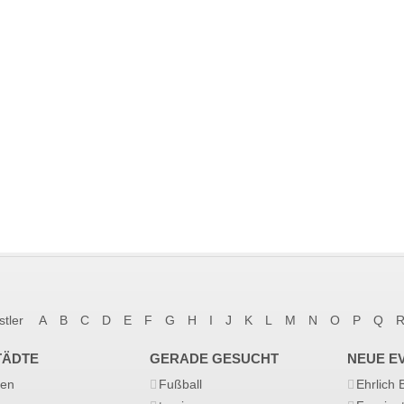
stler
A
B
C
D
E
F
G
H
I
J
K
L
M
N
O
P
Q
TÄDTE
GERADE GESUCHT
NEUE E
en
Fußball
Ehrlich