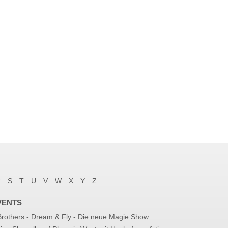
R
S
T
U
V
W
X
Y
Z
VENTS
 Brothers - Dream & Fly - Die neue Magie Show