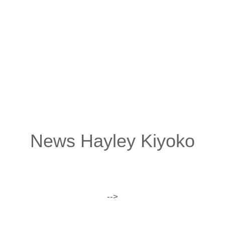
Im Sommer gewann Hayley den MTV Video Music
Awards als „Push Artist of the Year“, auf der Bühne bei
der Verleihung am 20. August trug sie eine
herausragende Live-Version von “Curious” vor.
Hayley Kiyokos Debütalbum EXPECTATIONS ist
bereits am 30. März 2018 bei Atlantic Records
erschienen.
News Hayley Kiyoko
-->