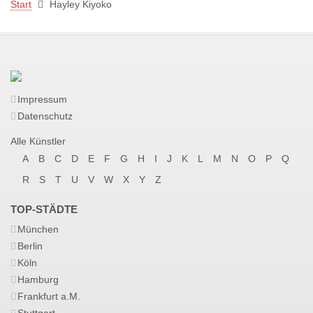
Start
Hayley Kiyoko
Impressum
Datenschutz
Alle Künstler
A
B
C
D
E
F
G
H
I
J
K
L
M
N
O
P
Q
R
S
T
U
V
W
X
Y
Z
TOP-STÄDTE
München
Berlin
Köln
Hamburg
Frankfurt a.M.