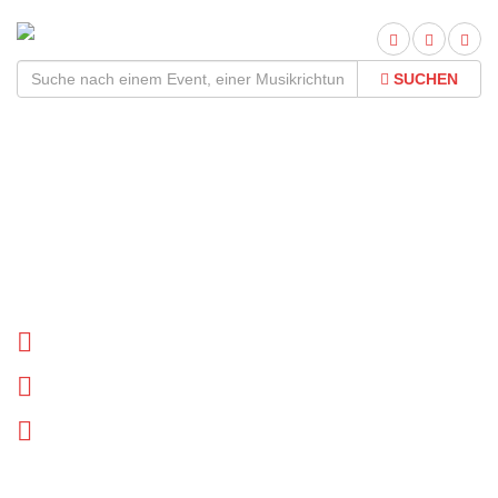
SUCHEN
Hayley Kiyoko Tour
2026Termine und Tickets
Tournee Termine
Biographie
News