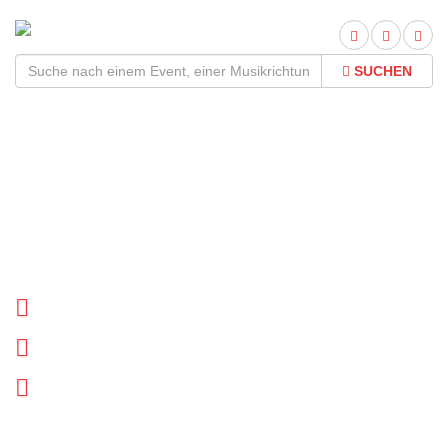
SUCHEN
heart & soul Tour
2026Termine und Tickets
Tournee Termine
Biographie
News