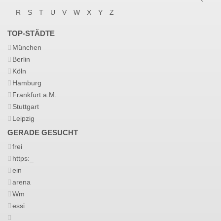
R
S
T
U
V
W
X
Y
Z
TOP-STÄDTE
München
Berlin
Köln
Hamburg
Frankfurt a.M.
Stuttgart
Leipzig
GERADE GESUCHT
frei
https:_
ein
arena
Wm
essi