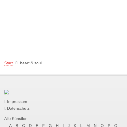
Start
heart & soul
Impressum
Datenschutz
Alle Künstler
A
B
C
D
E
F
G
H
I
J
K
L
M
N
O
P
Q