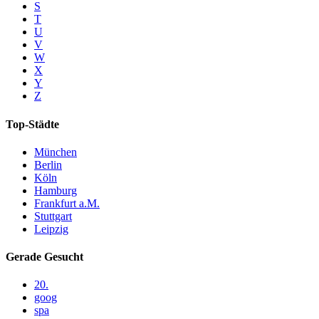
S
T
U
V
W
X
Y
Z
Top-Städte
München
Berlin
Köln
Hamburg
Frankfurt a.M.
Stuttgart
Leipzig
Gerade Gesucht
20.
goog
spa