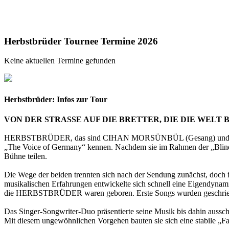
Herbstbrüder Tournee Termine 2026
Keine aktuellen Termine gefunden
Herbstbrüder: Infos zur Tour
VON DER STRASSE AUF DIE BRETTER, DIE DIE WEL
HERBSTBRÜDER, das sind CIHAN MORSÜNBÜL (Gesang) und MARKUS 
„The Voice of Germany“ kennen. Nachdem sie im Rahmen der „Blin
Bühne teilen.
Die Wege der beiden trennten sich nach der Sendung zunächst, do
musikalischen Erfahrungen entwickelte sich schnell eine Eigendynamik,
die HERBSTBRÜDER waren geboren. Erste Songs wurden geschrieben u
Das Singer-Songwriter-Duo präsentierte seine Musik bis dahin aussch
Mit diesem ungewöhnlichen Vorgehen bauten sie sich eine stabile „F