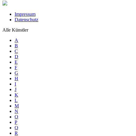
Impressum
Datenschutz
Alle Künstler
A
B
C
D
E
F
G
H
I
J
K
L
M
N
O
P
Q
R