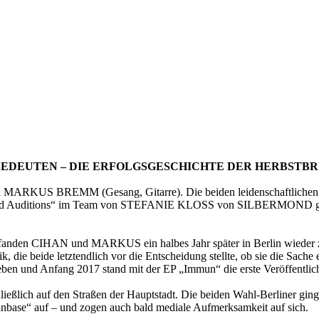
T BEDEUTEN – DIE ERFOLGSGESCHICHTE DER HERBSTB
BREMM (Gesang, Gitarre). Die beiden leidenschaftlichen Musike
d Auditions“ im Team von STEFANIE KLOSS von SILBERMOND gelandet 
ch fanden CIHAN und MARKUS ein halbes Jahr später in Berlin wiede
 die beide letztendlich vor die Entscheidung stellte, ob sie die Sache 
nd Anfang 2017 stand mit der EP „Immun“ die erste Veröffentlichun
ließlich auf den Straßen der Hauptstadt. Die beiden Wahl-Berliner gi
anbase“ auf – und zogen auch bald mediale Aufmerksamkeit auf sich.