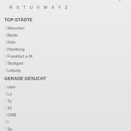
R
S
T
U
V
W
X
Y
Z
TOP-STÄDTE
München
Berlin
Köln
Hamburg
Frankfurt a.M.
Stuttgart
Leipzig
GERADE GESUCHT
uber
Lo
Ty
41
ORB
I
Se