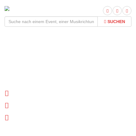
SUCHEN
Hisztory Tour
2026Termine und Tickets
Tournee Termine
Biographie
News