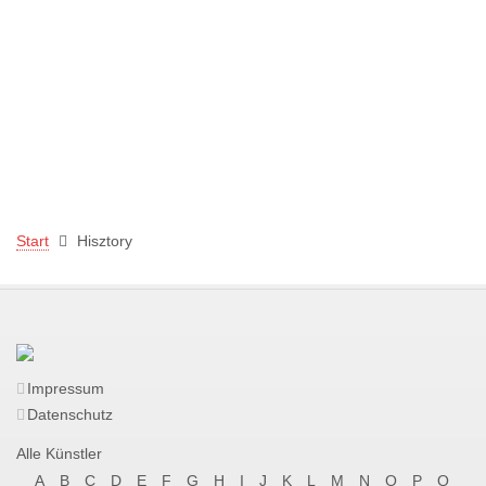
Start
Hisztory
Impressum
Datenschutz
Alle Künstler
A
B
C
D
E
F
G
H
I
J
K
L
M
N
O
P
Q